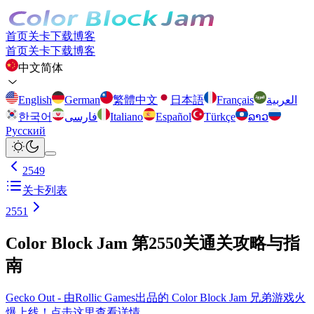
首页
关卡
下载
博客
首页
关卡
下载
博客
中文简体
English
German
繁體中文
日本語
Français
العربية
한국어
فارسی
Italiano
Español
Türkçe
ລາວ
Русский
2549
关卡列表
2551
Color Block Jam 第2550关通关攻略与指
南
Gecko Out - 由Rollic Games出品的 Color Block Jam 兄弟游戏火
爆上线！点击这里查看详情。