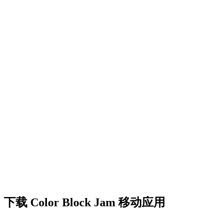
•
创意障碍挑战
•
多彩的方块设计
•
流畅的动画效果
•
清晰的视觉反馈
•
精致的用户界面
•
递增的复杂度
•
新机制的引入
•
基于时间的挑战
•
成就系统
下载 Color Block Jam 移动应用