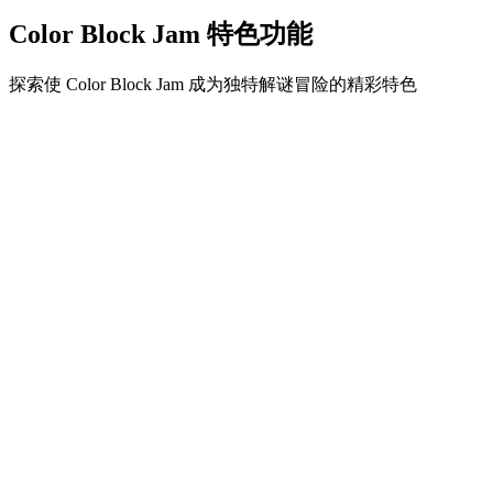
Color Block Jam 特色功能
探索使 Color Block Jam 成为独特解谜冒险的精彩特色
•
简单流畅的滑动机制
•
渐进的难度曲线
•
随关卡提升的策略深度
•
即时反馈和满意的方块匹配
•
颜色匹配门系统
•
策略性方块定位
•
多重解决方案