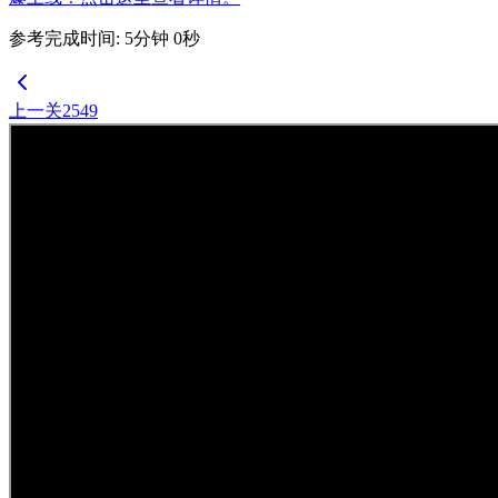
参考完成时间
:
5
分钟
0
秒
上一关
2549