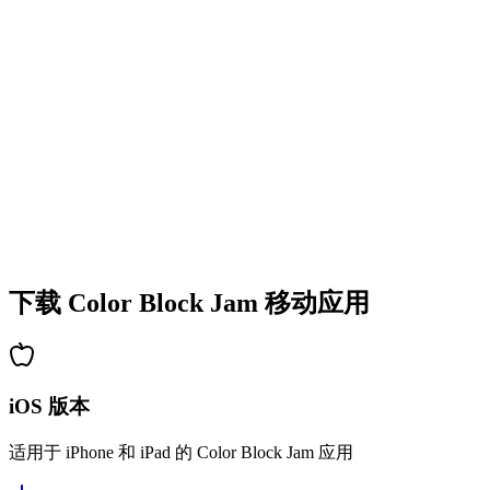
•
多彩的方块设计
•
流畅的动画效果
•
清晰的视觉反馈
•
精致的用户界面
•
递增的复杂度
•
新机制的引入
•
基于时间的挑战
•
成就系统
下载 Color Block Jam 移动应用
iOS 版本
适用于 iPhone 和 iPad 的 Color Block Jam 应用