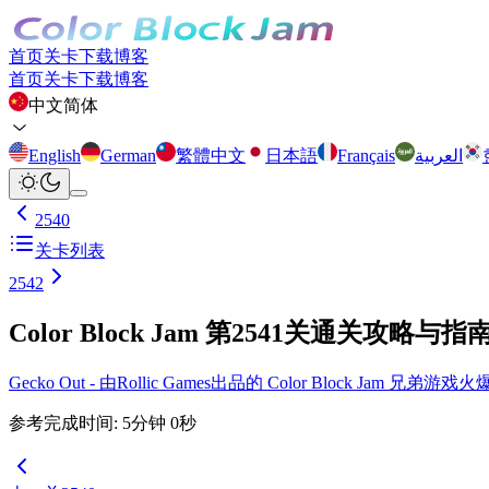
首页
关卡
下载
博客
首页
关卡
下载
博客
中文简体
English
German
繁體中文
日本語
Français
العربية
2540
关卡列表
2542
Color Block Jam 第2541关通关攻略与指
Gecko Out - 由Rollic Games出品的 Color Block Ja
参考完成时间
:
5
分钟
0
秒