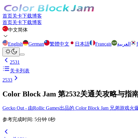
首页
关卡
下载
博客
首页
关卡
下载
博客
中文简体
English
German
繁體中文
日本語
Français
العربية
2531
关卡列表
2533
Color Block Jam 第2532关通关攻略与指
Gecko Out - 由Rollic Games出品的 Color Block Ja
参考完成时间
:
5
分钟
0
秒