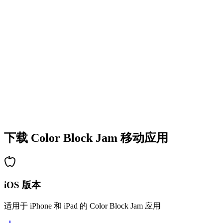
•
多彩的方块设计
•
流畅的动画效果
•
清晰的视觉反馈
•
精致的用户界面
•
递增的复杂度
•
新机制的引入
•
基于时间的挑战
•
成就系统
下载 Color Block Jam 移动应用
iOS 版本
适用于 iPhone 和 iPad 的 Color Block Jam 应用