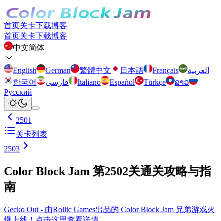
首页
关卡
下载
博客
首页
关卡
下载
博客
中文简体
English
German
繁體中文
日本語
Français
العربية
한국어
فارسی
Italiano
Español
Türkçe
ລາວ
Русский
2501
关卡列表
2503
Color Block Jam 第2502关通关攻略与指
南
Gecko Out - 由Rollic Games出品的 Color Block Jam 兄弟游戏火
爆上线！点击这里查看详情。