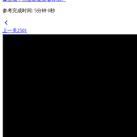
参考完成时间
:
5
分钟
0
秒
上一关
2501