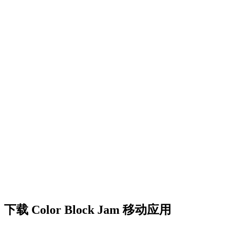
•
创意障碍挑战
•
多彩的方块设计
•
流畅的动画效果
•
清晰的视觉反馈
•
精致的用户界面
•
递增的复杂度
•
新机制的引入
•
基于时间的挑战
•
成就系统
下载 Color Block Jam 移动应用