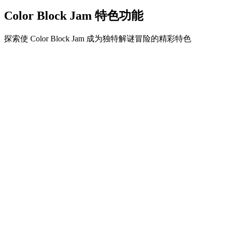
Color Block Jam 特色功能
探索使 Color Block Jam 成为独特解谜冒险的精彩特色
•
简单流畅的滑动机制
•
渐进的难度曲线
•
随关卡提升的策略深度
•
即时反馈和满意的方块匹配
•
颜色匹配门系统
•
策略性方块定位
•
多重解决方案