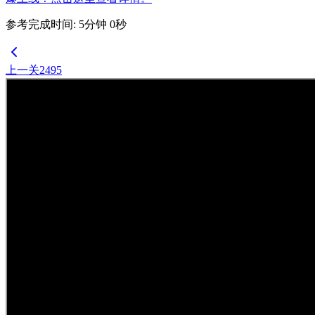
参考完成时间
:
5
分钟
0
秒
上一关
2495