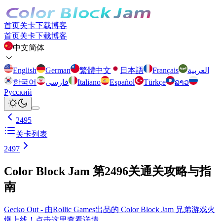
首页
关卡
下载
博客
首页
关卡
下载
博客
中文简体
English
German
繁體中文
日本語
Français
العربية
한국어
فارسی
Italiano
Español
Türkçe
ລາວ
Русский
2495
关卡列表
2497
Color Block Jam 第2496关通关攻略与指
南
Gecko Out - 由Rollic Games出品的 Color Block Jam 兄弟游戏火
爆上线！点击这里查看详情。