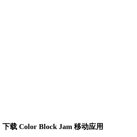
•
创意障碍挑战
•
多彩的方块设计
•
流畅的动画效果
•
清晰的视觉反馈
•
精致的用户界面
•
递增的复杂度
•
新机制的引入
•
基于时间的挑战
•
成就系统
下载 Color Block Jam 移动应用