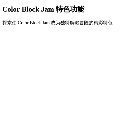
Color Block Jam 特色功能
探索使 Color Block Jam 成为独特解谜冒险的精彩特色
•
简单流畅的滑动机制
•
渐进的难度曲线
•
随关卡提升的策略深度
•
即时反馈和满意的方块匹配
•
颜色匹配门系统
•
策略性方块定位
•
多重解决方案