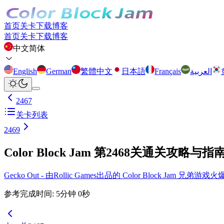
首页
关卡
下载
博客
首页
关卡
下载
博客
中文简体
English
German
繁體中文
日本語
Français
العربية
2467
关卡列表
2469
Color Block Jam 第2468关通关攻略与指
Gecko Out - 由Rollic Games出品的 Color Block Ja
参考完成时间
:
5
分钟
0
秒