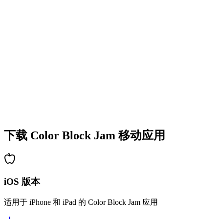
•
多彩的方块设计
•
流畅的动画效果
•
清晰的视觉反馈
•
精致的用户界面
•
递增的复杂度
•
新机制的引入
•
基于时间的挑战
•
成就系统
下载 Color Block Jam 移动应用
iOS 版本
适用于 iPhone 和 iPad 的 Color Block Jam 应用