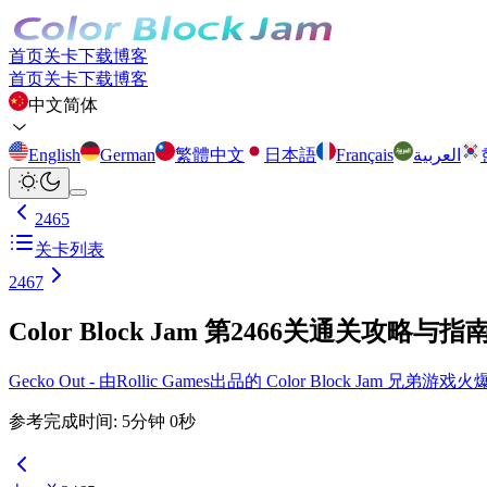
首页
关卡
下载
博客
首页
关卡
下载
博客
中文简体
English
German
繁體中文
日本語
Français
العربية
2465
关卡列表
2467
Color Block Jam 第2466关通关攻略与指
Gecko Out - 由Rollic Games出品的 Color Block Ja
参考完成时间
:
5
分钟
0
秒