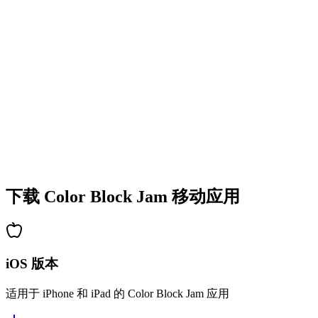
•
多彩的方块设计
•
流畅的动画效果
•
清晰的视觉反馈
•
精致的用户界面
•
递增的复杂度
•
新机制的引入
•
基于时间的挑战
•
成就系统
下载 Color Block Jam 移动应用
iOS 版本
适用于 iPhone 和 iPad 的 Color Block Jam 应用