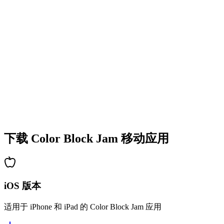
•
多彩的方块设计
•
流畅的动画效果
•
清晰的视觉反馈
•
精致的用户界面
•
递增的复杂度
•
新机制的引入
•
基于时间的挑战
•
成就系统
下载 Color Block Jam 移动应用
iOS 版本
适用于 iPhone 和 iPad 的 Color Block Jam 应用