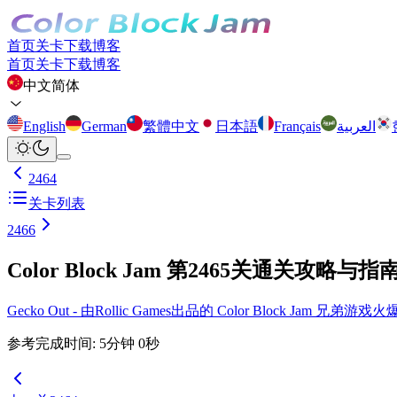
首页
关卡
下载
博客
首页
关卡
下载
博客
中文简体
English
German
繁體中文
日本語
Français
العربية
2464
关卡列表
2466
Color Block Jam 第2465关通关攻略与指
Gecko Out - 由Rollic Games出品的 Color Block Ja
参考完成时间
:
5
分钟
0
秒