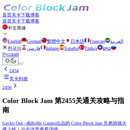
首页
关卡
下载
博客
首页
关卡
下载
博客
中文简体
English
German
繁體中文
日本語
Français
العربية
한국어
فارسی
Italiano
Español
Türkçe
ລາວ
Русский
2454
关卡列表
2456
Color Block Jam 第2455关通关攻略与指
南
Gecko Out - 由Rollic Games出品的 Color Block Jam 兄弟游戏火
爆上线！点击这里查看详情。