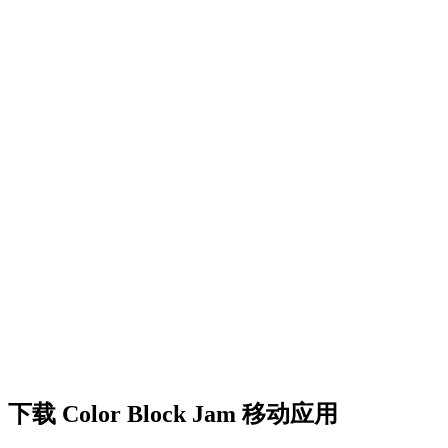
•
创意障碍挑战
•
多彩的方块设计
•
流畅的动画效果
•
清晰的视觉反馈
•
精致的用户界面
•
递增的复杂度
•
新机制的引入
•
基于时间的挑战
•
成就系统
下载 Color Block Jam 移动应用