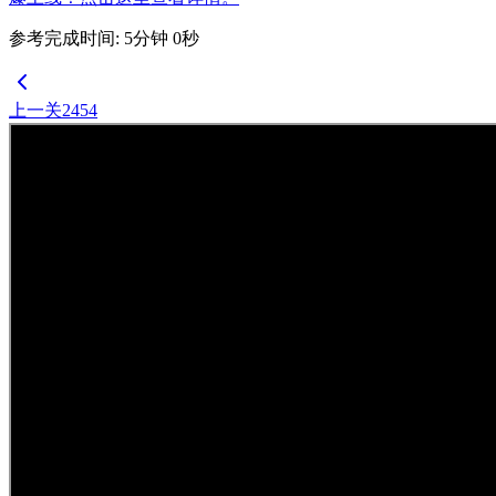
参考完成时间
:
5
分钟
0
秒
上一关
2454