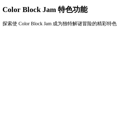
Color Block Jam 特色功能
探索使 Color Block Jam 成为独特解谜冒险的精彩特色
•
简单流畅的滑动机制
•
渐进的难度曲线
•
随关卡提升的策略深度
•
即时反馈和满意的方块匹配
•
颜色匹配门系统
•
策略性方块定位
•
多重解决方案