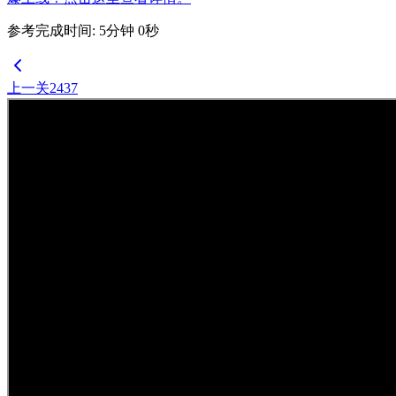
参考完成时间
:
5
分钟
0
秒
上一关
2437