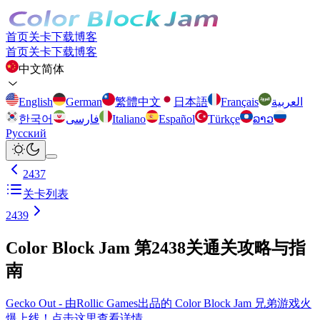
首页
关卡
下载
博客
首页
关卡
下载
博客
中文简体
English
German
繁體中文
日本語
Français
العربية
한국어
فارسی
Italiano
Español
Türkçe
ລາວ
Русский
2437
关卡列表
2439
Color Block Jam 第2438关通关攻略与指
南
Gecko Out - 由Rollic Games出品的 Color Block Jam 兄弟游戏火
爆上线！点击这里查看详情。