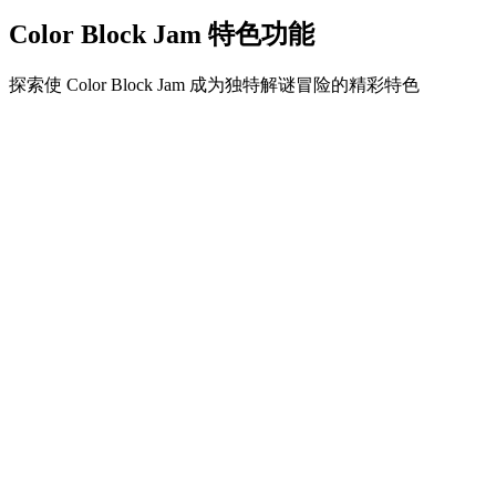
Color Block Jam 特色功能
探索使 Color Block Jam 成为独特解谜冒险的精彩特色
•
简单流畅的滑动机制
•
渐进的难度曲线
•
随关卡提升的策略深度
•
即时反馈和满意的方块匹配
•
颜色匹配门系统
•
策略性方块定位
•
多重解决方案