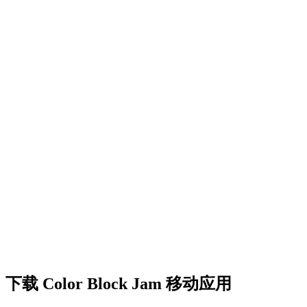
•
创意障碍挑战
•
多彩的方块设计
•
流畅的动画效果
•
清晰的视觉反馈
•
精致的用户界面
•
递增的复杂度
•
新机制的引入
•
基于时间的挑战
•
成就系统
下载 Color Block Jam 移动应用