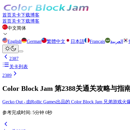
首页
关卡
下载
博客
首页
关卡
下载
博客
中文简体
English
German
繁體中文
日本語
Français
العربية
2387
关卡列表
2389
Color Block Jam 第2388关通关攻略与指
Gecko Out - 由Rollic Games出品的 Color Block Ja
参考完成时间
:
5
分钟
0
秒