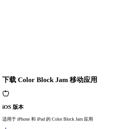
•
多彩的方块设计
•
流畅的动画效果
•
清晰的视觉反馈
•
精致的用户界面
•
递增的复杂度
•
新机制的引入
•
基于时间的挑战
•
成就系统
下载 Color Block Jam 移动应用
iOS 版本
适用于 iPhone 和 iPad 的 Color Block Jam 应用