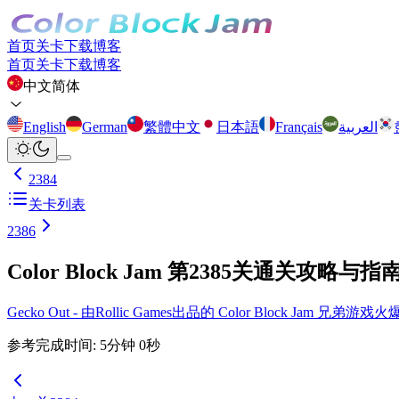
首页
关卡
下载
博客
首页
关卡
下载
博客
中文简体
English
German
繁體中文
日本語
Français
العربية
2384
关卡列表
2386
Color Block Jam 第2385关通关攻略与指
Gecko Out - 由Rollic Games出品的 Color Block Ja
参考完成时间
:
5
分钟
0
秒