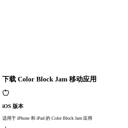
•
多彩的方块设计
•
流畅的动画效果
•
清晰的视觉反馈
•
精致的用户界面
•
递增的复杂度
•
新机制的引入
•
基于时间的挑战
•
成就系统
下载 Color Block Jam 移动应用
iOS 版本
适用于 iPhone 和 iPad 的 Color Block Jam 应用