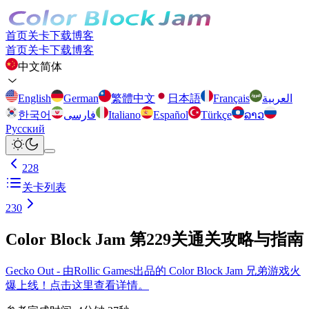
首页
关卡
下载
博客
首页
关卡
下载
博客
中文简体
English
German
繁體中文
日本語
Français
العربية
한국어
فارسی
Italiano
Español
Türkçe
ລາວ
Русский
228
关卡列表
230
Color Block Jam 第229关通关攻略与指南
Gecko Out - 由Rollic Games出品的 Color Block Jam 兄弟游戏火
爆上线！点击这里查看详情。