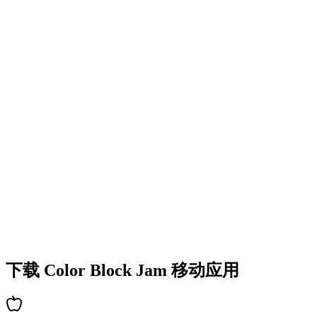
•
多彩的方块设计
•
流畅的动画效果
•
清晰的视觉反馈
•
精致的用户界面
•
递增的复杂度
•
新机制的引入
•
基于时间的挑战
•
成就系统
下载 Color Block Jam 移动应用