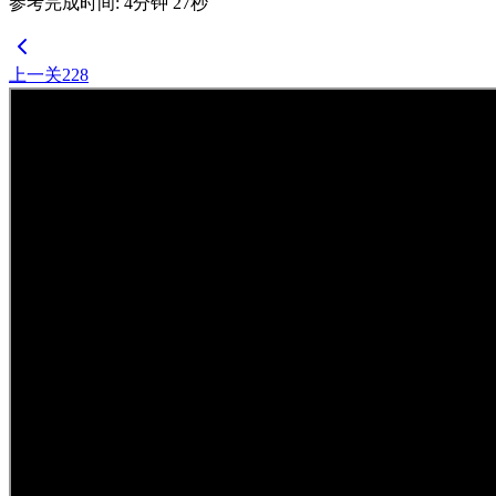
参考完成时间
:
4
分钟
27
秒
上一关
228