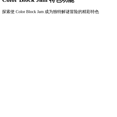
探索使 Color Block Jam 成为独特解谜冒险的精彩特色
•
简单流畅的滑动机制
•
渐进的难度曲线
•
随关卡提升的策略深度
•
即时反馈和满意的方块匹配
•
颜色匹配门系统
•
策略性方块定位
•
多重解决方案
•
创意障碍挑战