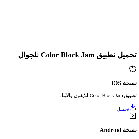
•
تعقيد متزايد
•
تقديم آليات جديدة
•
تحديات معتمدة على الوقت
•
نظام إنجازات
تحميل تطبيق Color Block Jam للجوال
نسخة iOS
تطبيق Color Block Jam للآيفون والآيباد
تحميل
نسخة Android