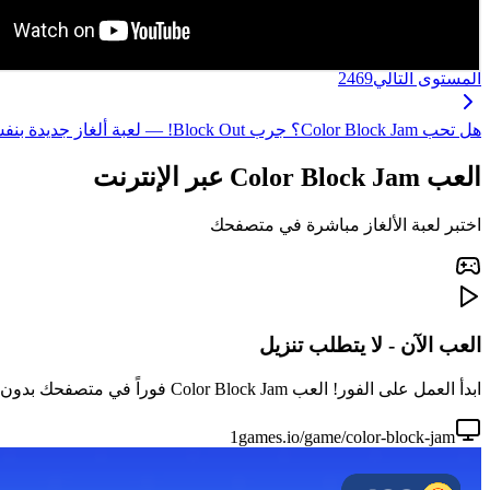
المستوى التالي
2469
هل تحب Color Block Jam؟ جرب Block Out! — لعبة ألغاز جديدة بنفس متعة مطابقة المكعبات، مع آليات محسّنة ومستويات أكثر إثارة! ←
العب Color Block Jam عبر الإنترنت
اختبر لعبة الألغاز مباشرة في متصفحك
العب الآن - لا يتطلب تنزيل
ابدأ العمل على الفور! العب Color Block Jam فوراً في متصفحك بدون تنزيل أو تثبيت. مثالي لجلسات اللعب السريعة.
1games.io/game/color-block-jam