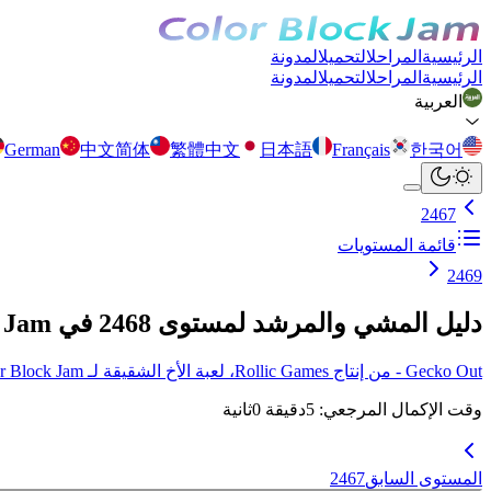
الرئيسية
المراحل
التحميل
المدونة
الرئيسية
المراحل
التحميل
المدونة
العربية
German
中文简体
繁體中文
日本語
Français
한국어
2467
قائمة المستويات
2469
دليل المشي والمرشد لمستوى 2468 في Color Block Jam
Gecko Out - من إنتاج Rollic Games، لعبة الأخ الشقيقة لـ Color Block Jam أصبحت متوفرة الآن! انقر هنا لمزيد من التفاصيل.
وقت الإكمال المرجعي
:
5
دقيقة
0
ثانية
المستوى السابق
2467