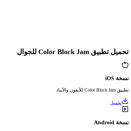
•
تعقيد متزايد
•
تقديم آليات جديدة
•
تحديات معتمدة على الوقت
•
نظام إنجازات
تحميل تطبيق Color Block Jam للجوال
نسخة iOS
تطبيق Color Block Jam للآيفون والآيباد
تحميل
نسخة Android