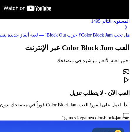
المستوى التالي
1495
هل تحب Color Block Jam؟ جرب Block Out! — لعبة ألغاز جديدة بنفس متعة مطابقة المكعبات، مع آليات محسّنة ومستويات أكثر إثارة! ←
العب Color Block Jam عبر الإنترنت
اختبر لعبة الألغاز مباشرة في متصفحك
العب الآن - لا يتطلب تنزيل
ابدأ العمل على الفور! العب Color Block Jam فوراً في متصفحك بدون تنزيل أو تثبيت. مثالي لجلسات اللعب السريعة.
1games.io/game/color-block-jam