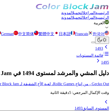
الرئيسية
المراحل
التحميل
المدونة
الرئيسية
المراحل
التحميل
المدونة
العربية
German
中文简体
繁體中文
日本語
Français
한국어
1493
قائمة المستويات
1495
دليل المشي والمرشد لمستوى 1494 في Color Block Jam
Gecko Out - من إنتاج Rollic Games، لعبة الأخ الشقيقة لـ Color Block Jam أصبحت متوفرة الآن! انقر هنا لمزيد من التفاصيل.
وقت الإكمال المرجعي
:
5
دقيقة
0
ثانية
المستوى السابق
1493