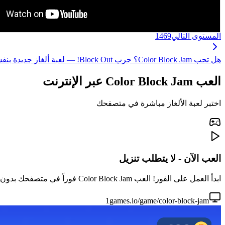
المستوى التالي
1469
هل تحب Color Block Jam؟ جرب Block Out! — لعبة ألغاز جديدة بنفس متعة مطابقة المكعبات، مع آليات محسّنة ومستويات أكثر إثارة! ←
العب Color Block Jam عبر الإنترنت
اختبر لعبة الألغاز مباشرة في متصفحك
العب الآن - لا يتطلب تنزيل
ابدأ العمل على الفور! العب Color Block Jam فوراً في متصفحك بدون تنزيل أو تثبيت. مثالي لجلسات اللعب السريعة.
1games.io/game/color-block-jam