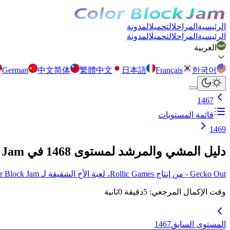
الرئيسية
المراحل
التحميل
المدونة
الرئيسية
المراحل
التحميل
المدونة
العربية
German
中文简体
繁體中文
日本語
Français
한국어
1467
قائمة المستويات
1469
دليل المشي والمرشد لمستوى 1468 في Color Block Jam
Gecko Out - من إنتاج Rollic Games، لعبة الأخ الشقيقة لـ Color Block Jam أصبحت متوفرة الآن! انقر هنا لمزيد من التفاصيل.
وقت الإكمال المرجعي
:
5
دقيقة
0
ثانية
المستوى السابق
1467