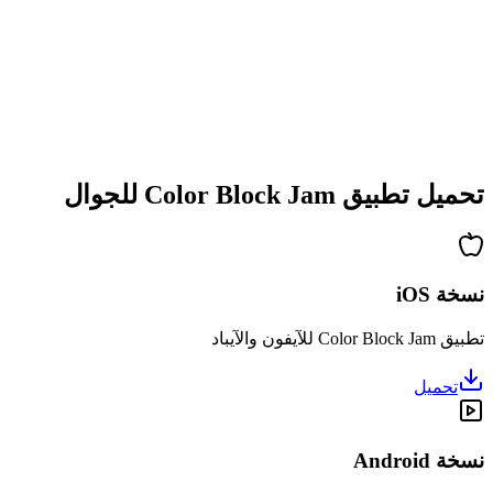
•
تعقيد متزايد
•
تقديم آليات جديدة
•
تحديات معتمدة على الوقت
•
نظام إنجازات
تحميل تطبيق Color Block Jam للجوال
نسخة iOS
تطبيق Color Block Jam للآيفون والآيباد
تحميل
نسخة Android