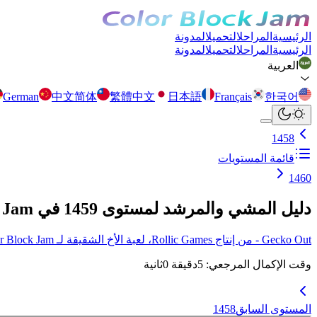
الرئيسية
المراحل
التحميل
المدونة
الرئيسية
المراحل
التحميل
المدونة
العربية
German
中文简体
繁體中文
日本語
Français
한국어
1458
قائمة المستويات
1460
دليل المشي والمرشد لمستوى 1459 في Color Block Jam
Gecko Out - من إنتاج Rollic Games، لعبة الأخ الشقيقة لـ Color Block Jam أصبحت متوفرة الآن! انقر هنا لمزيد من التفاصيل.
وقت الإكمال المرجعي
:
5
دقيقة
0
ثانية
المستوى السابق
1458