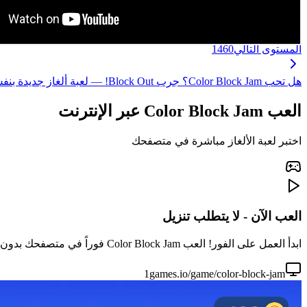
المستوى التالي
1460
هل تحب Color Block Jam؟ جرب Block Out! — لعبة ألغاز جديدة بنفس متعة مطابقة المكعبات، مع آليات محسّنة ومستويات أكثر إثارة! ←
العب Color Block Jam عبر الإنترنت
اختبر لعبة الألغاز مباشرة في متصفحك
العب الآن - لا يتطلب تنزيل
ابدأ العمل على الفور! العب Color Block Jam فوراً في متصفحك بدون تنزيل أو تثبيت. مثالي لجلسات اللعب السريعة.
1games.io/game/color-block-jam