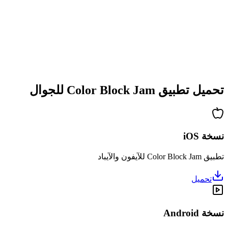
•
تعقيد متزايد
•
تقديم آليات جديدة
•
تحديات معتمدة على الوقت
•
نظام إنجازات
تحميل تطبيق Color Block Jam للجوال
نسخة iOS
تطبيق Color Block Jam للآيفون والآيباد
تحميل
نسخة Android