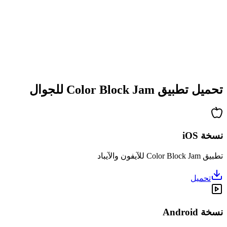
•
تعقيد متزايد
•
تقديم آليات جديدة
•
تحديات معتمدة على الوقت
•
نظام إنجازات
تحميل تطبيق Color Block Jam للجوال
نسخة iOS
تطبيق Color Block Jam للآيفون والآيباد
تحميل
نسخة Android