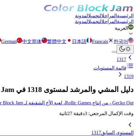
الرئيسية
المراحل
التحميل
المدونة
الرئيسية
المراحل
التحميل
المدونة
العربية
German
中文简体
繁體中文
日本語
Français
한국어
1317
قائمة المستويات
1319
دليل المشي والمرشد لمستوى 1318 في Color Block Jam
Gecko Out - من إنتاج Rollic Games، لعبة الأخ الشقيقة لـ Color Block Jam أصبحت متوفرة الآن! انقر هنا لمزيد من التفاصيل.
وقت الإكمال المرجعي
:
3
دقيقة
27
ثانية
المستوى السابق
1317