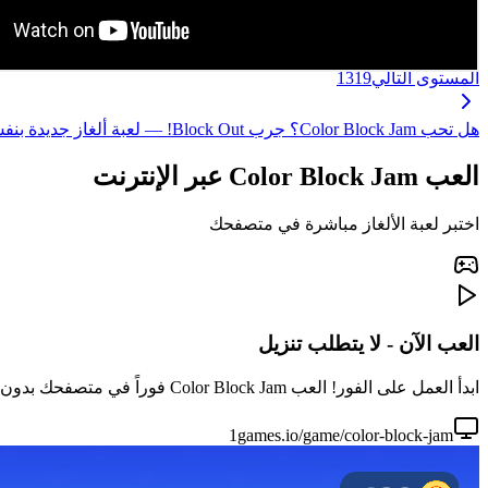
المستوى التالي
1319
هل تحب Color Block Jam؟ جرب Block Out! — لعبة ألغاز جديدة بنفس متعة مطابقة المكعبات، مع آليات محسّنة ومستويات أكثر إثارة! ←
العب Color Block Jam عبر الإنترنت
اختبر لعبة الألغاز مباشرة في متصفحك
العب الآن - لا يتطلب تنزيل
ابدأ العمل على الفور! العب Color Block Jam فوراً في متصفحك بدون تنزيل أو تثبيت. مثالي لجلسات اللعب السريعة.
1games.io/game/color-block-jam